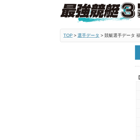
TOP
>
選手データ
> 競艇選手データ 