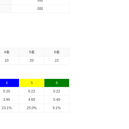
0回
0回
4着
5着
6着
10
20
22
4
5
6
0.20
0.22
0.22
3.90
4.60
5.40
23.1%
25.0%
9.1%