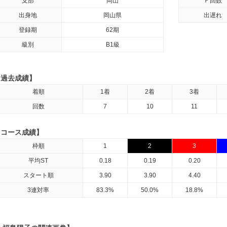
支部
岡山
Ｆ回数
出身地
岡山県
出遅れ
登録期
62期
級別
B1級
【過去成績】
着順
1着
2着
3着
回数
7
10
11
【コース成績】
枠順
1
2
3
平均ST
0.18
0.19
0.20
スタート順
3.90
3.90
4.40
3連対率
83.3%
50.0%
18.8%