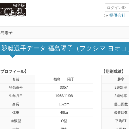
≫
提供会社
福島陽子
競艇選手データ 福島陽子（フクシマ ヨオコ
【プロフィール】
【期別成績】
名前
福島 陽子
勝率
登録番号
3357
2連対率
生年月日
1968/11/08
3連対率
身長
162cm
優出回数
体重
49kg
優勝回数
血液型
O型
平均ST