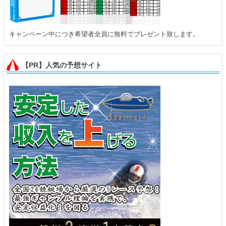
キャンペーン中につき希望者全員に無料でプレゼント致します。
【PR】人気の予想サイト