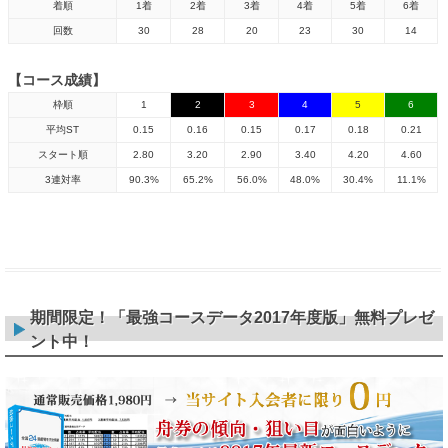
着順
1着
2着
3着
4着
5着
6着
回数
30
28
20
23
30
14
【コース成績】
枠順
1
2
3
4
5
6
平均ST
0.15
0.16
0.15
0.17
0.18
0.21
スタート順
2.80
3.20
2.90
3.40
4.20
4.60
3連対率
90.3%
65.2%
56.0%
48.0%
30.4%
11.1%
期間限定！「最強コースデータ2017年度版」無料プレゼ
ント中！