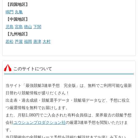
【四国地区】
鳴門
丸亀
【中国地区】
児島
宮島
徳山
下関
【九州地区】
若松
芦屋
福岡
唐津
大村
このサイトについて
当サイト「最強競艇3連単予想 完全版」は、無料でご利用可能な最新
日替わり競艇情報が盛りだくさん！
出走表・過去成績・競艇選手データ・競艇場データなど、予想に役立
つ厳選情報を無料でお届けします。
また、月額1,080円でご入会された有料会員様は、業界最古の競艇予想
会社
ユウシュンプロダクション社
の厳選3連単予想を閲覧いただけま
す。
当日開催中の全競艇レース予想を詳細な解説付きでお楽しみ下さい。