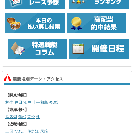
競艇場別データ・アクセス
【関東地区】
桐生
戸田
江戸川
平和島
多摩川
【東海地区】
浜名湖
蒲郡
常滑
津
【近畿地区】
三国
びわこ
住之江
尼崎