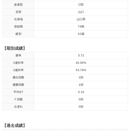
血液型
O型
支部
山口
出身地
山口県
登録期
74期
級別
A2級
【期別成績】
勝率
5.72
2連対率
40.00%
3連対率
53.79%
優出回数
2回
優勝回数
1回
平均ST
0.16
Ｆ回数
0回
出遅れ
0回
【過去成績】