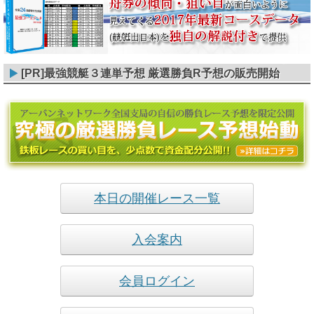
[PR]最強競艇３連単予想 厳選勝負R予想の販売開始
本日の開催レース一覧
入会案内
会員ログイン