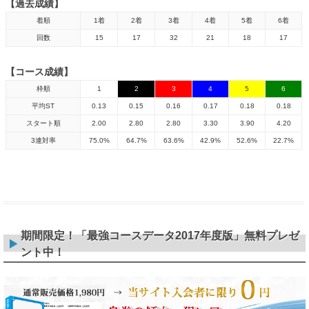
【過去成績】
着順
1着
2着
3着
4着
5着
6着
回数
15
17
32
21
18
17
【コース成績】
枠順
1
2
3
4
5
6
平均ST
0.13
0.15
0.16
0.17
0.18
0.18
スタート順
2.00
2.80
2.80
3.30
3.90
4.20
3連対率
75.0%
64.7%
63.6%
42.9%
52.6%
22.7%
期間限定！「最強コースデータ2017年度版」無料プレゼ
ント中！