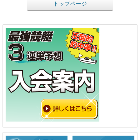
トップページ