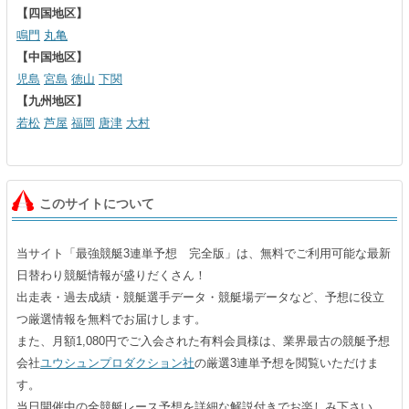
【四国地区】
鳴門
丸亀
【中国地区】
児島
宮島
徳山
下関
【九州地区】
若松
芦屋
福岡
唐津
大村
このサイトについて
当サイト「最強競艇3連単予想 完全版」は、無料でご利用可能な最新
日替わり競艇情報が盛りだくさん！
出走表・過去成績・競艇選手データ・競艇場データなど、予想に役立
つ厳選情報を無料でお届けします。
また、月額1,080円でご入会された有料会員様は、業界最古の競艇予想
会社
ユウシュンプロダクション社
の厳選3連単予想を閲覧いただけま
す。
当日開催中の全競艇レース予想を詳細な解説付きでお楽しみ下さい。