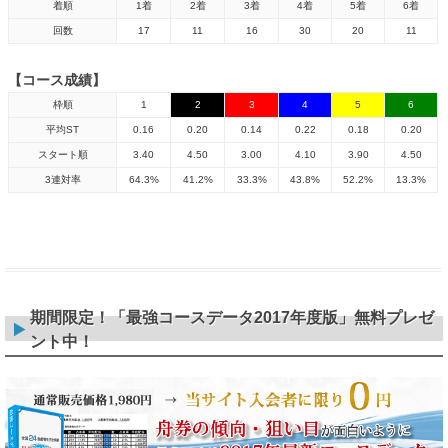
着順
1着
2着
3着
4着
5着
6着
回数
17
11
16
30
20
11
【コース成績】
枠順
1
2
3
4
5
6
平均ST
0.16
0.20
0.14
0.22
0.18
0.20
スタート順
3.40
4.50
3.00
4.10
3.90
4.50
3連対率
64.3%
41.2%
33.3%
43.8%
52.2%
13.3%
期間限定！「最強コースデータ2017年度版」無料プレゼ
ント中！