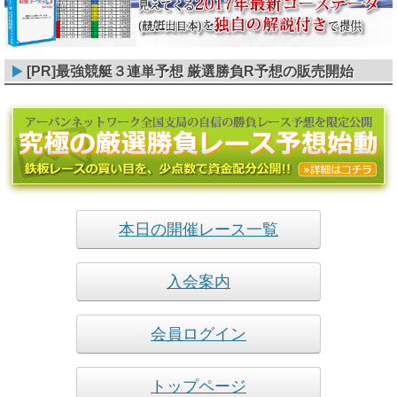
[PR]最強競艇３連単予想 厳選勝負R予想の販売開始
本日の開催レース一覧
入会案内
会員ログイン
トップページ