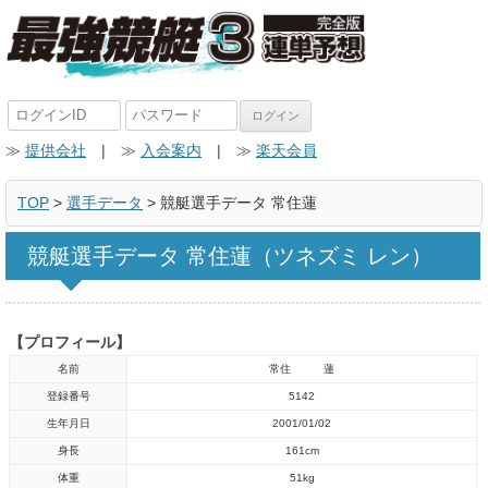
≫
提供会社
| ≫
入会案内
| ≫
楽天会員
TOP
>
選手データ
> 競艇選手データ 常住蓮
競艇選手データ 常住蓮（ツネズミ レン）
【プロフィール】
名前
常住 蓮
登録番号
5142
生年月日
2001/01/02
身長
161cm
体重
51kg