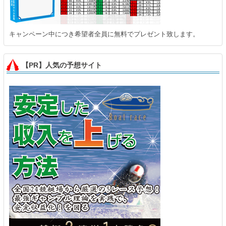
キャンペーン中につき希望者全員に無料でプレゼント致します。
【PR】人気の予想サイト