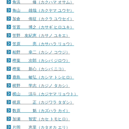
角浜 修（カクハマ オサム）
角山 雄哉（カクヤマ ユウヤ）
加倉 侑征（カクラ ユウセイ）
笠置 博之（カサギ ヒロユキ）
笠野 友紀恵（カサノ ユキエ）
笠原 亮（カサハラ リョウ）
柏野 幸二（カシノ コウジ）
樫葉 次郎（カシバ ジロウ）
樫葉 新心（カシバ ニコ）
鹿島 敏弘（カシマ トシヒロ）
梶野 学志（カジノ タカシ）
梶山 涼斗（カジヤマ リョウト）
梶原 正（カジワラ タダシ）
数原 魁（カズハラ カイ）
加瀬 智宏（カセ トモヒロ）
片岡 恵里（カタオカ エリ）