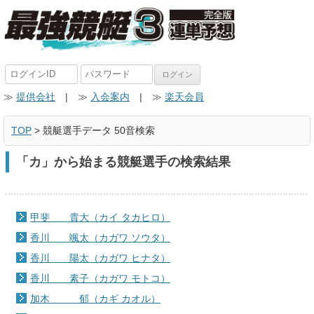
≫
提供会社
| ≫
入会案内
| ≫
楽天会員
TOP
> 競艇選手データ 50音検索
「カ」から始まる競艇選手の検索結果
甲斐 貴大（カイ タカヒロ）
香川 颯太（カガワ ソウタ）
香川 陽太（カガワ ヒナタ）
香川 素子（カガワ モトコ）
加木 郁（カギ カオル）