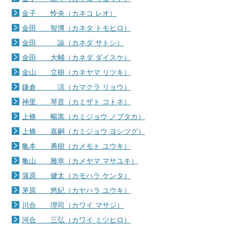
金子 怜央（カネコ レオ）
金田 智博（カネタ トモヒロ）
金田 諭（カネダ サトシ）
金田 大輔（カネダ ダイスケ）
金山 立樹（カネヤマ リツキ）
鎌倉 涼（カマクラ リョウ）
神里 琴音（カミザト コトネ）
上條 暢嵩（カミジョウ ノブタカ）
上條 嘉嗣（カミジョウ ヨシツグ）
亀本 勇樹（カメモト ユウキ）
亀山 雅幸（カメヤマ マサユキ）
蒲原 健太（カモハラ ケンタ）
茅原 悠紀（カヤハラ ユウキ）
川合 理司（カワイ マサジ）
河合 三弘（カワイ ミツヒロ）