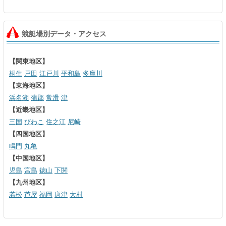
競艇場別データ・アクセス
【関東地区】
桐生
戸田
江戸川
平和島
多摩川
【東海地区】
浜名湖
蒲郡
常滑
津
【近畿地区】
三国
びわこ
住之江
尼崎
【四国地区】
鳴門
丸亀
【中国地区】
児島
宮島
徳山
下関
【九州地区】
若松
芦屋
福岡
唐津
大村