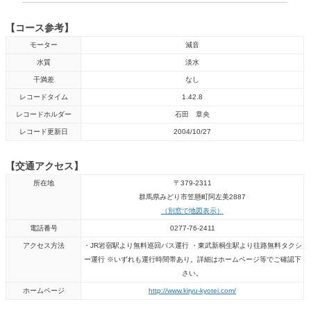
【コース参考】
モーター
減音
水質
淡水
干満差
なし
レコードタイム
1.42.8
レコードホルダー
石田 章央
レコード更新日
2004/10/27
【交通アクセス】
所在地
〒379-2311
群馬県みどり市笠懸町阿左美2887
（別窓で地図表示）
電話番号
0277-76-2411
アクセス方法
・JR岩宿駅より無料巡回バス運行 ・東武新桐生駅より往路無料タクシ
ー運行 ※いずれも運行時間帯あり。詳細はホームページ等でご確認下
さい。
ホームページ
http://www.kiryu-kyotei.com/