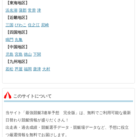
【東海地区】
浜名湖
蒲郡
常滑
津
【近畿地区】
三国
びわこ
住之江
尼崎
【四国地区】
鳴門
丸亀
【中国地区】
児島
宮島
徳山
下関
【九州地区】
若松
芦屋
福岡
唐津
大村
このサイトについて
当サイト「最強競艇3連単予想 完全版」は、無料でご利用可能な最新
日替わり競艇情報が盛りだくさん！
出走表・過去成績・競艇選手データ・競艇場データなど、予想に役立
つ厳選情報を無料でお届けします。