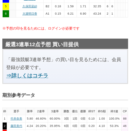
5
久保田凪紗
B2
0.18
1.59
1.71
32.35
6
6
6
大瀧明日香
A1
0.15
6.21
6.90
43.24
2
1
※予想の印を見るためには、ログインが必要です
厳選3連単12点予想 買い目提供
「最強競艇3連単予想」の買い目を見るためには、会員
登録が必要です。
⇒詳しくはコチラ
期別参考データ
枠
選手
勝率
2連率
3連率
勝数
優出
優勝
枠ST
枠S順
枠3連
CP
1
竹井奈美
5.80
46.60%
60.00%
3回
1回
0回
0.10
1.00
100.0%
88
2
藤田美代
4.24
20.20%
35.95%
6回
0回
0回
0.20
4.10
53.3%
46