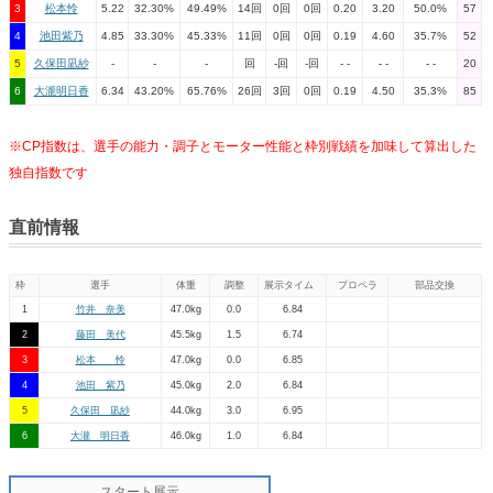
3
松本怜
5.22
32.30%
49.49%
14回
0回
0回
0.20
3.20
50.0%
57
4
池田紫乃
4.85
33.30%
45.33%
11回
0回
0回
0.19
4.60
35.7%
52
5
久保田凪紗
-
-
-
回
-回
-回
- -
- -
- -
20
6
大瀧明日香
6.34
43.20%
65.76%
26回
3回
0回
0.19
4.50
35.3%
85
※CP指数は、選手の能力・調子とモーター性能と枠別戦績を加味して算出した
独自指数です
直前情報
枠
選手
体重
調整
展示タイム
プロペラ
部品交換
1
竹井 奈美
47.0kg
0.0
6.84
2
藤田 美代
45.5kg
1.5
6.74
3
松本 怜
47.0kg
0.0
6.85
4
池田 紫乃
45.0kg
2.0
6.84
5
久保田 凪紗
44.0kg
3.0
6.95
6
大瀧 明日香
46.0kg
1.0
6.84
スタート展示