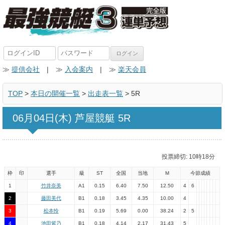
≫
提供会社
| ≫
入会案内
| ≫
楽天会員
TOP
>
本日の開催一覧
>
出走表一覧
> 5R
06月04日(木) 芦屋競艇 5R
投票締切: 10時18分
枠
印
選手
級
ST
全国
当地
Ｍ
今節成績
1
竹井奈美
A1
0.15
6.40
7.50
12.50
4
6
2
藤田美代
B1
0.18
3.45
4.35
10.00
4
3
松本怜
B1
0.19
5.69
0.00
38.24
2
5
4
池田紫乃
B1
0.18
4.14
2.17
31.43
5