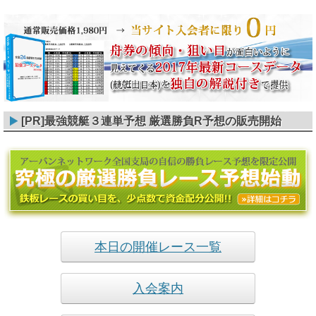
[PR]最強競艇３連単予想 厳選勝負R予想の販売開始
本日の開催レース一覧
入会案内