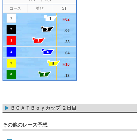
コース
並び
ST
1
F.02
2
.06
3
.28
4
.04
5
F.10
6
.13
ＢＯＡＴＢｏｙカップ ２日目
その他のレース予想