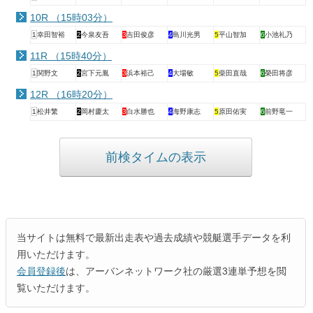
10R （15時03分）
1
幸田智裕
2
今泉友吾
3
吉田俊彦
4
島川光男
5
平山智加
6
小池礼乃
11R （15時40分）
1
関野文
2
宮下元胤
3
浜本裕己
4
大場敏
5
柴田直哉
6
榮田将彦
12R （16時20分）
1
松井繁
2
岡村慶太
3
白水勝也
4
海野康志
5
原田佑実
6
前野竜一
前検タイムの表示
当サイトは無料で最新出走表や過去成績や競艇選手データを利
用いただけます。
会員登録後
は、アーバンネットワーク社の厳選3連単予想を閲
覧いただけます。