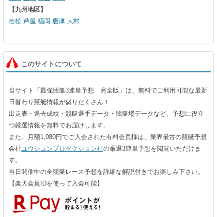
【九州地区】
若松
芦屋
福岡
唐津
大村
このサイトについて
当サイト「最強競艇3連単予想 完全版」は、無料でご利用可能な最新
日替わり競艇情報が盛りだくさん！
出走表・過去成績・競艇選手データ・競艇場データなど、予想に役立
つ厳選情報を無料でお届けします。
また、月額1,080円でご入会された有料会員様は、業界最古の競艇予想
会社
ユウシュンプロダクション社
の厳選3連単予想を閲覧いただけま
す。
当日開催中の全競艇レース予想を詳細な解説付きでお楽しみ下さい。
【楽天会員IDを使って入会可能】