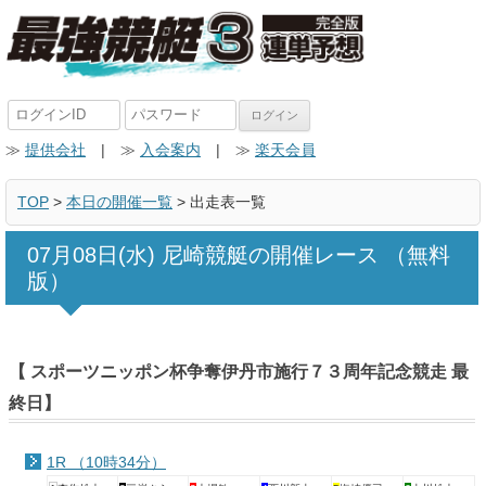
≫
提供会社
| ≫
入会案内
| ≫
楽天会員
TOP
>
本日の開催一覧
> 出走表一覧
07月08日(水) 尼崎競艇の開催レース （無料
版）
【 スポーツニッポン杯争奪伊丹市施行７３周年記念競走 最
終日】
1R （10時34分）