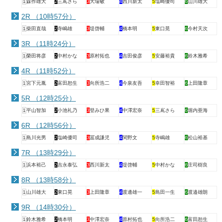
1
森作雄大
2
三嶌さら
3
大場敏
4
西川新太
5
塩崎優司
6
山川雄大
2R （10時57分）
1
柴田直哉
2
寺嶋雄
3
堤啓輔
4
橋本明
5
東口晃
6
今村天次
3R （11時24分）
1
榮田将彦
2
中村かな
3
原村拓也
4
吉田俊彦
5
安藤裕貴
6
鈴木雅希
4R （11時52分）
1
宮下元胤
2
富田恕生
3
向所浩二
4
今泉友吾
5
幸田智裕
6
上田隆章
5R （12時25分）
1
平山智加
2
小池礼乃
3
登みひ果
4
中澤宏奈
5
三嶌さら
6
堀内亜海
6R （12時56分）
1
島川光男
2
塩崎優司
3
冨成謙児
4
関野文
5
寺嶋雄
6
松山裕基
7R （13時29分）
1
浜本裕己
2
吉永泰弘
3
西川新太
4
堤啓輔
5
中村かな
6
庄司樹良
8R （13時58分）
1
山川雄大
2
東口晃
3
上田隆章
4
渡邊雄一
5
島田一生
6
渡邉雄朗
9R （14時30分）
1
鈴木雅希
2
橋本明
3
中澤宏奈
4
原村拓也
5
向所浩二
6
富田恕生