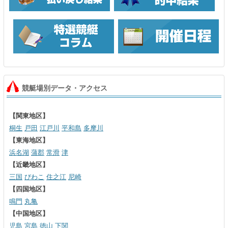
競艇場別データ・アクセス
【関東地区】
桐生
戸田
江戸川
平和島
多摩川
【東海地区】
浜名湖
蒲郡
常滑
津
【近畿地区】
三国
びわこ
住之江
尼崎
【四国地区】
鳴門
丸亀
【中国地区】
児島
宮島
徳山
下関