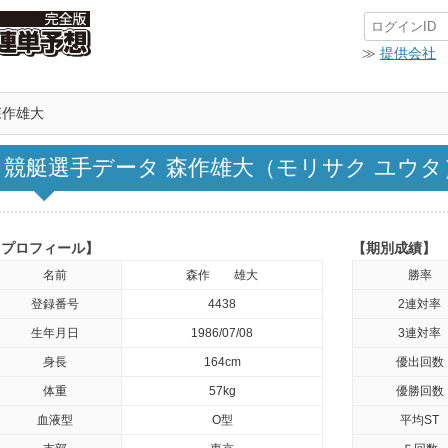
≫
提供会社
森作雄大
競艇選手データ 森作雄大（モリサク ユウタ
【プロフィール】
【期別成績】
名前
森作 雄大
勝率
登録番号
4438
2連対率
生年月日
1986/07/08
3連対率
身長
164cm
優出回数
体重
57kg
優勝回数
血液型
O型
平均ST