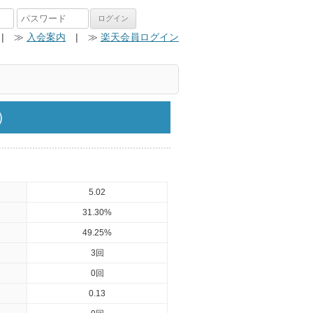
| ≫
入会案内
| ≫
楽天会員ログイン
）
5.02
31.30%
49.25%
3回
0回
0.13