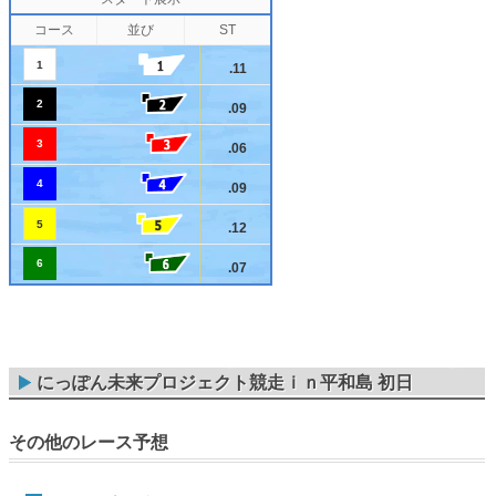
コース
並び
ST
1
.11
2
.09
3
.06
4
.09
5
.12
6
.07
にっぽん未来プロジェクト競走ｉｎ平和島 初日
その他のレース予想