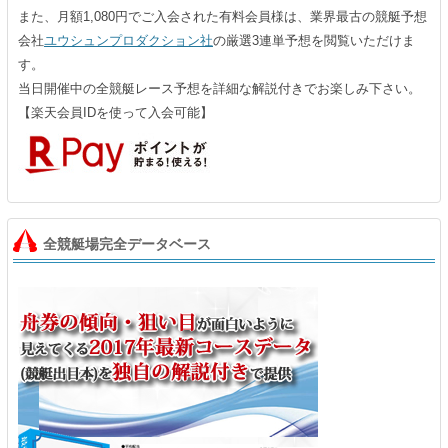
また、月額1,080円でご入会された有料会員様は、業界最古の競艇予想
会社
ユウシュンプロダクション社
の厳選3連単予想を閲覧いただけま
す。
当日開催中の全競艇レース予想を詳細な解説付きでお楽しみ下さい。
【楽天会員IDを使って入会可能】
全競艇場完全データベース