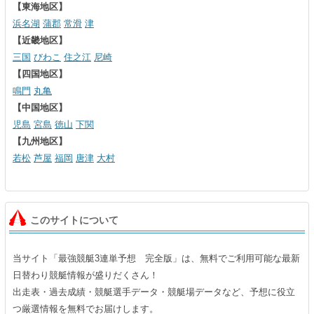
【東海地区】
浜名湖
蒲郡
常滑
津
【近畿地区】
三国
びわこ
住之江
尼崎
【四国地区】
鳴門
丸亀
【中国地区】
児島
宮島
徳山
下関
【九州地区】
若松
芦屋
福岡
唐津
大村
このサイトについて
当サイト「最強競艇3連単予想 完全版」は、無料でご利用可能な最新
日替わり競艇情報が盛りだくさん！
出走表・過去成績・競艇選手データ・競艇場データなど、予想に役立
つ厳選情報を無料でお届けします。