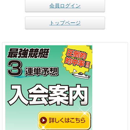
会員ログイン
トップページ