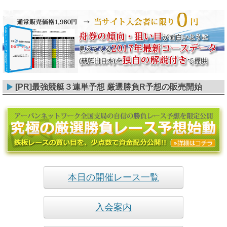
[PR]最強競艇３連単予想 厳選勝負R予想の販売開始
本日の開催レース一覧
入会案内