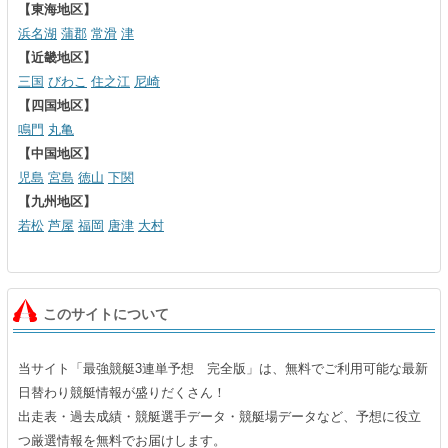
【東海地区】
浜名湖
蒲郡
常滑
津
【近畿地区】
三国
びわこ
住之江
尼崎
【四国地区】
鳴門
丸亀
【中国地区】
児島
宮島
徳山
下関
【九州地区】
若松
芦屋
福岡
唐津
大村
このサイトについて
当サイト「最強競艇3連単予想 完全版」は、無料でご利用可能な最新
日替わり競艇情報が盛りだくさん！
出走表・過去成績・競艇選手データ・競艇場データなど、予想に役立
つ厳選情報を無料でお届けします。