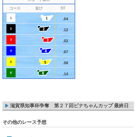
コース
並び
ST
1
.04
2
.12
3
.02
4
.07
5
.08
6
.14
滋賀県知事杯争奪 第２７回ビナちゃんカップ 最終日
その他のレース予想