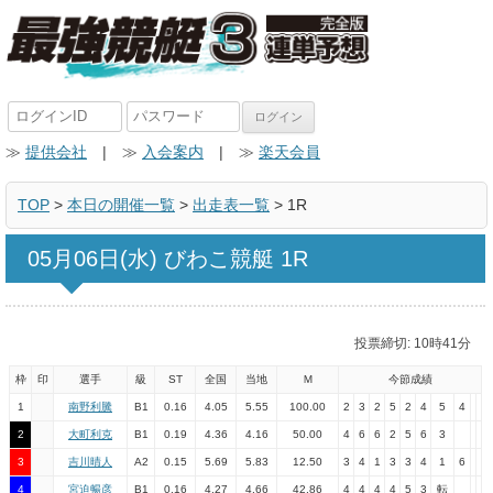
≫
提供会社
| ≫
入会案内
| ≫
楽天会員
TOP
>
本日の開催一覧
>
出走表一覧
> 1R
05月06日(水) びわこ競艇 1R
投票締切: 10時41分
枠
印
選手
級
ST
全国
当地
Ｍ
今節成績
1
南野利騰
B1
0.16
4.05
5.55
100.00
2
3
2
5
2
4
5
4
2
大町利克
B1
0.19
4.36
4.16
50.00
4
6
6
2
5
6
3
3
吉川晴人
A2
0.15
5.69
5.83
12.50
3
4
1
3
3
4
1
6
4
宮迫暢彦
B1
0.16
4.27
4.66
42.86
4
4
4
4
5
3
転