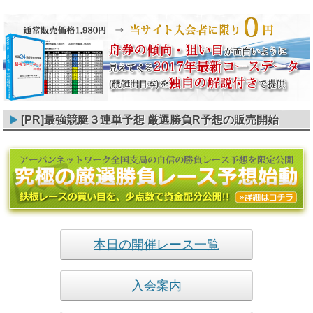
[PR]最強競艇３連単予想 厳選勝負R予想の販売開始
本日の開催レース一覧
入会案内