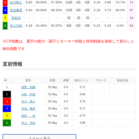
3
吉川晴人
5.65
39.50%
57.55%
24回
2回
0回
0.19
3.80
72.7%
71
4
宮迫暢彦
5.03
30.00%
48.33%
15回
0回
0回
0.19
3.70
60.0%
67
5
高村諒
-
-
-
回
-回
-回
- -
- -
- -
18
6
村上功祐
5.29
34.40%
50.57%
9回
0回
0回
0.23
5.10
0.0%
64
※CP指数は、選手の能力・調子とモーター性能と枠別戦績を加味して算出した
独自指数です
直前情報
枠
選手
体重
調整
展示タイム
プロペラ
部品交換
1
南野 利騰
53.3kg
0.0
6.71
2
大町 利克
53.6kg
0.0
6.84
3
吉川 晴人
54.1kg
0.0
6.74
4
宮迫 暢彦
52.6kg
0.0
6.77
5
高村 諒
52.7kg
0.0
6.75
6
村上 功祐
55.8kg
0.0
6.86
スタート展示