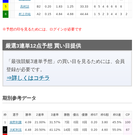
5
高村諒
B2
0.20
1.83
1.25
33.33
6
5
4
6
6
6
6
6
村上功祐
A2
0.15
4.84
4.68
44.44
1
5
2
3
4
4
3
2
※予想の印を見るためには、ログインが必要です
厳選3連単12点予想 買い目提供
「最強競艇3連単予想」の買い目を見るためには、会員
登録が必要です。
⇒詳しくはコチラ
期別参考データ
枠
選手
勝率
2連率
3連率
勝数
優出
優勝
枠ST
枠S順
枠3連
CP
1
南野利騰
4.09
21.00%
31.57%
7回
0回
0回
0.20
3.80
45.5%
100
2
大町利克
4.48
20.50%
41.12%
14回
0回
0回
0.20
4.60
55.0%
67