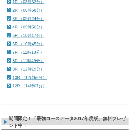
1R （08時32分）
2R （08時58分）
3R （09時24分）
4R （09時50分）
5R （10時17分）
6R （10時45分）
7R （11時18分）
8R （11時49分）
9R （12時19分）
10R （12時56分）
12R （14時07分）
期間限定！「最強コースデータ2017年度版」無料プレゼ
ント中！