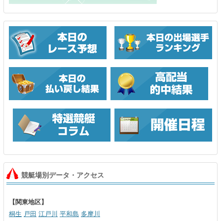
競艇場別データ・アクセス
【関東地区】
桐生
戸田
江戸川
平和島
多摩川