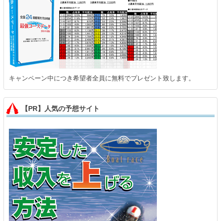
キャンペーン中につき希望者全員に無料でプレゼント致します。
【PR】人気の予想サイト