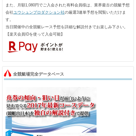
また、月額1,080円でご入会された有料会員様は、業界最古の競艇予想
会社
ユウシュンプロダクション社
の厳選3連単予想を閲覧いただけま
す。
当日開催中の全競艇レース予想を詳細な解説付きでお楽しみ下さい。
【楽天会員IDを使って入会可能】
全競艇場完全データベース