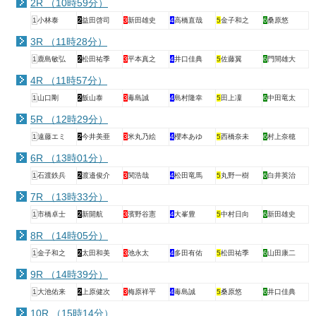
2R （10時59分）
1
小林泰
2
益田啓司
3
新田雄史
4
高橋直哉
5
金子和之
6
桑原悠
3R （11時28分）
1
鹿島敏弘
2
松田祐季
3
平本真之
4
井口佳典
5
佐藤翼
6
門間雄大
4R （11時57分）
1
山口剛
2
飯山泰
3
毒島誠
4
島村隆幸
5
田上凜
6
中田竜太
5R （12時29分）
1
遠藤エミ
2
今井美亜
3
米丸乃絵
4
櫻本あゆ
5
西橋奈未
6
村上奈穂
6R （13時01分）
1
石渡鉄兵
2
渡邉俊介
3
関浩哉
4
松田竜馬
5
丸野一樹
6
白井英治
7R （13時33分）
1
市橋卓士
2
新開航
3
濱野谷憲
4
大峯豊
5
中村日向
6
新田雄史
8R （14時05分）
1
金子和之
2
太田和美
3
池永太
4
多田有佑
5
松田祐季
6
山田康二
9R （14時39分）
1
大池佑来
2
上原健次
3
梅原祥平
4
毒島誠
5
桑原悠
6
井口佳典
10R （15時14分）