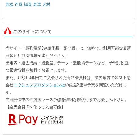
若松
芦屋
福岡
唐津
大村
このサイトについて
当サイト「最強競艇3連単予想 完全版」は、無料でご利用可能な最新
日替わり競艇情報が盛りだくさん！
出走表・過去成績・競艇選手データ・競艇場データなど、予想に役立
つ厳選情報を無料でお届けします。
また、月額1,080円でご入会された有料会員様は、業界最古の競艇予想
会社
ユウシュンプロダクション社
の厳選3連単予想を閲覧いただけま
す。
当日開催中の全競艇レース予想を詳細な解説付きでお楽しみ下さい。
【楽天会員IDを使って入会可能】