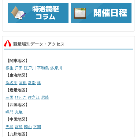
競艇場別データ・アクセス
【関東地区】
桐生
戸田
江戸川
平和島
多摩川
【東海地区】
浜名湖
蒲郡
常滑
津
【近畿地区】
三国
びわこ
住之江
尼崎
【四国地区】
鳴門
丸亀
【中国地区】
児島
宮島
徳山
下関
【九州地区】