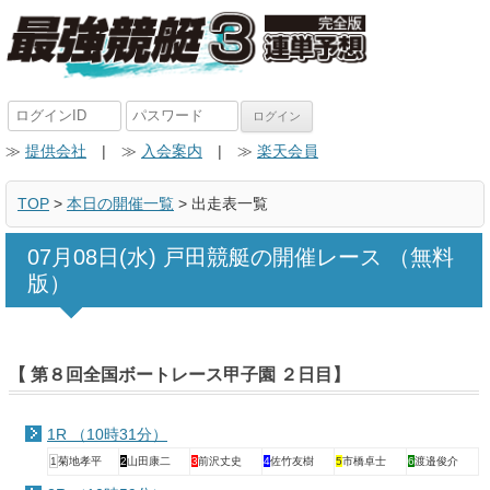
≫
提供会社
| ≫
入会案内
| ≫
楽天会員
TOP
>
本日の開催一覧
> 出走表一覧
07月08日(水) 戸田競艇の開催レース （無料
版）
【 第８回全国ボートレース甲子園 ２日目】
1R （10時31分）
1
菊地孝平
2
山田康二
3
前沢丈史
4
佐竹友樹
5
市橋卓士
6
渡邉俊介