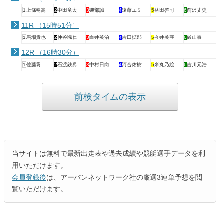
1
上條暢嵩
2
中田竜太
3
磯部誠
4
遠藤エミ
5
益田啓司
6
前沢丈史
11R （15時51分）
1
馬場貴也
2
仲谷颯仁
3
白井英治
4
吉田拡郎
5
今井美亜
6
飯山泰
12R （16時30分）
1
佐藤翼
2
石渡鉄兵
3
中村日向
4
河合佑樹
5
米丸乃絵
6
吉川元浩
前検タイムの表示
当サイトは無料で最新出走表や過去成績や競艇選手データを利
用いただけます。
会員登録後
は、アーバンネットワーク社の厳選3連単予想を閲
覧いただけます。